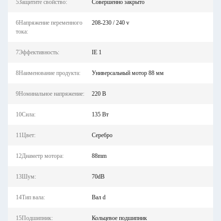
5Защитите свойство:
Совершенно закрыто
6Напряжение переменного
208-230 / 240 v
тока:
7Эффективность:
IE 1
8Наименование продукта:
Универсальный мотор 88 мм
9Номинальное напряжение:
220 В
10Сила:
135 Вт
11Цвет:
Серебро
12Диаметр мотора:
88mm
13Шум:
70dB
14Тип вала:
Вал d
15Подшипник:
Кольцевое подшипник