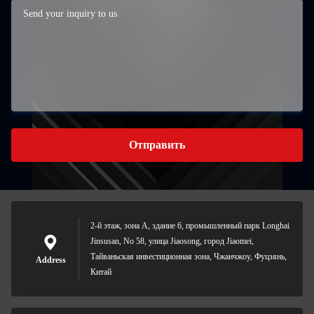
Отправить
2-й этаж, зона А, здание 6, промышленный парк Longhai
Jinsusan, No 58, улица Jiaosong, город Jiaomei,
Тайваньская инвестиционная зона, Чжанчжоу, Фуцзянь,
Address
Китай