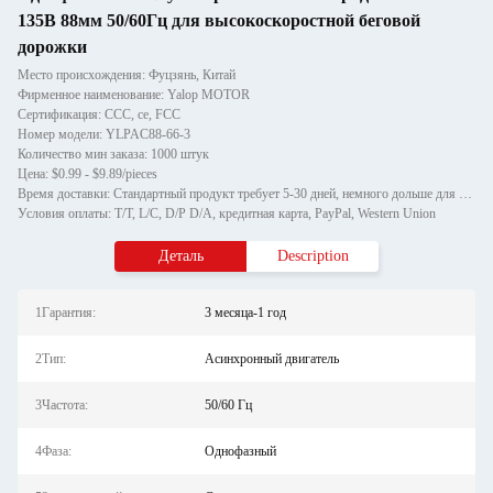
135В 88мм 50/60Гц для высокоскоростной беговой
дорожки
Место происхождения: Фуцзянь, Китай
Фирменное наименование: Yalop MOTOR
Сертификация: CCC, ce, FCC
Номер модели: YLPAC88-66-3
Количество мин заказа: 1000 штук
Цена: $0.99 - $9.89/pieces
Время доставки: Стандартный продукт требует 5-30 дней, немного дольше для индивидуальных продуктов.
Условия оплаты: T/T, L/C, D/P D/A, кредитная карта, PayPal, Western Union
Деталь
Description
1Гарантия:
3 месяца-1 год
2Тип:
Асинхронный двигатель
3Частота:
50/60 Гц
4Фаза:
Однофазный