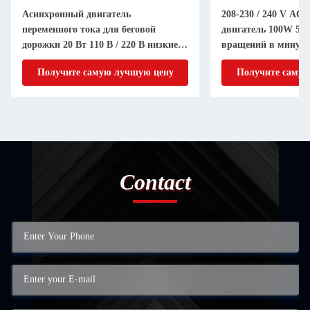
Асинхронный двигатель
208-230 / 240 V AC
переменного тока для беговой
двигатель 100W 50/
дорожки 20 Вт 110 В / 220 В низкие
вращений в минут
обороты в секунду высокий
беговой дорожки в
Получите самую лучшую цену
Получите самую
крутящий момент затененный столб
65 мм
Contact