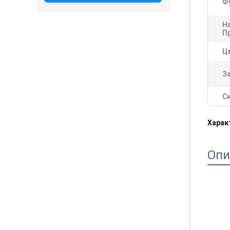
Ф
Н
П
Ц
За
С
Харак
Опи