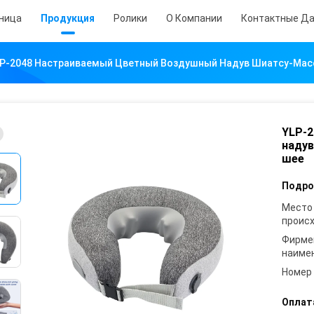
аница
Продукция
Ролики
О Компании
Контактные Д
P-2048 Настраиваемый Цветный Воздушный Надув Шиатсу-Масс
YLP-
надув
шее
Подро
Место
проис
Фирме
наиме
Номер
Оплат