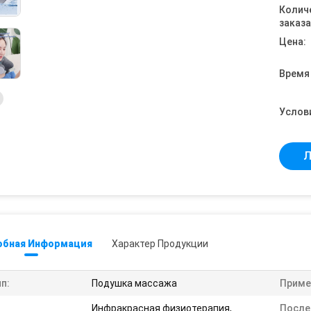
Колич
заказа
Цена:
Время
Услов
Л
обная Информация
Характер Продукции
п:
Подушка массажа
Приме
Инфракрасная физиотерапия,
После