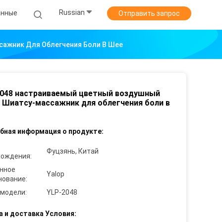
Russian
анные
Отправить запрос
ажник Для Облегчения Боли В Шее
2048 настраиваемый цветный воздушный
 Шиатсу-массажник для облегчения боли в
бная информация о продукте:
Фуцзянь, Китай
хождения:
нное
Yalop
нование:
 модели:
YLP-2048
а и доставка Условия: