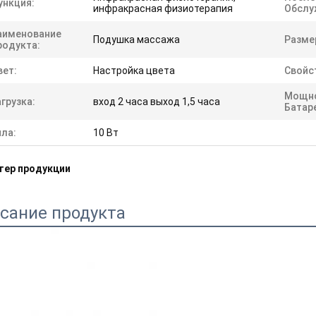
ункция:
инфракрасная физиотерапия
Обслу
аименование
Подушка массажа
Разме
родукта:
вет:
Настройка цвета
Свойс
Мощн
грузка:
вход 2 часа выход 1,5 часа
Батар
ила:
10 Вт
тер продукции
сание продукта