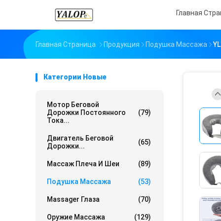
Главная Стр
Главная Страница
Продукция
Подушка Массажа
YL
Категории Новые
Мотор Беговой
Дорожки Постоянного
(79)
Тока...
Двигатель Беговой
(65)
Дорожки...
Массаж Плеча И Шеи
(89)
Подушка Массажа
(53)
Massager Глаза
(70)
Оружие Массажа
(129)