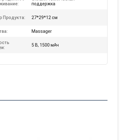
живание:
поддержка
р Продукта:
27*29*12 см
тва:
Massager
ость
5 В, 1500 мАч
еи: