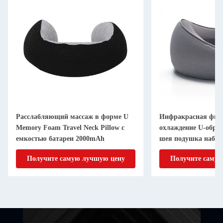
Расслабляющий массаж в форме U
Инфракрасная физ
Memory Foam Travel Neck Pillow с
охлаждение U-обра
емкостью батареи 2000mAh
шея подушка набор
памяти пены
Получите самую лучшую цену
Получите самую