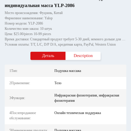
индивидуальная масса YLP-2086
Место происхождения: Фуцзянь, Китай
Фирменное наименование: Yalop
Номер модели: YLP-2086
Количество мин заказа: 10 штук
Цена: $25.00/pieces 10-99 pieces
Время доставки: Стандартный продукт требует 5-30 дней, немного дольше для индивидуальных продуктов.
Условия оплаты: T/T, L/C, D/P D/A, кредитная карта, PayPal, Western Union
Деталь
Description
1Тип:
Подушка массажа
2Применение:
Тело
Инфракрасная физиотерапия, инфракрасная
3Функция:
физиотерапия
4Послепродажное
Онлайн техническая поддержка
обслуживание:
5Наименование продукта:
Подушка массажа