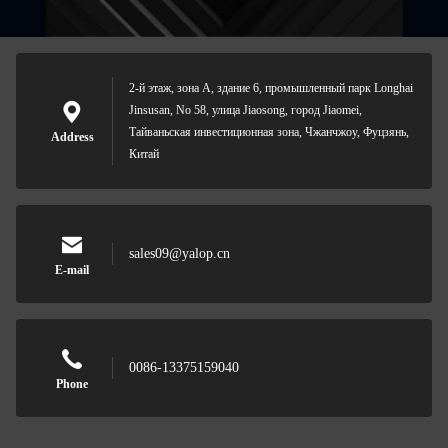
2-й этаж, зона А, здание 6, промышленный парк Longhai
Jinsusan, No 58, улица Jiaosong, город Jiaomei,
Тайваньская инвестиционная зона, Чжанчжоу, Фуцзянь,
Address
Китай
sales09@yalop.cn
E-mail
0086-13375159040
Phone