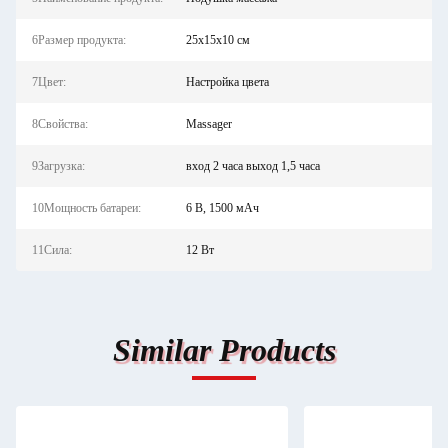
6Размер продукта:
25х15х10 см
7Цвет:
Настройка цвета
8Свойства:
Massager
9Загрузка:
вход 2 часа выход 1,5 часа
10Мощность батареи:
6 В, 1500 мАч
11Сила:
12 Вт
Similar Products