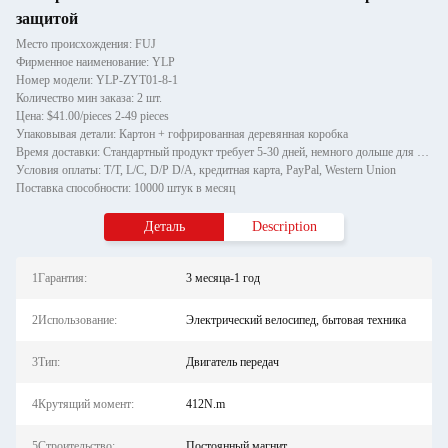
защитой
Место происхождения: FUJ
Фирменное наименование: YLP
Номер модели: YLP-ZYT01-8-1
Количество мин заказа: 2 шт.
Цена: $41.00/pieces 2-49 pieces
Упаковывая детали: Картон + гофрированная деревянная коробка
Время доставки: Стандартный продукт требует 5-30 дней, немного дольше для индивидуальных продуктов.
Условия оплаты: T/T, L/C, D/P D/A, кредитная карта, PayPal, Western Union
Поставка способности: 10000 штук в месяц
Деталь
Description
1Гарантия:
3 месяца-1 год
2Использование:
Электрический велосипед, бытовая техника
3Тип:
Двигатель передач
4Крутящий момент:
412N.m
5Строительство:
Постоянный магнит