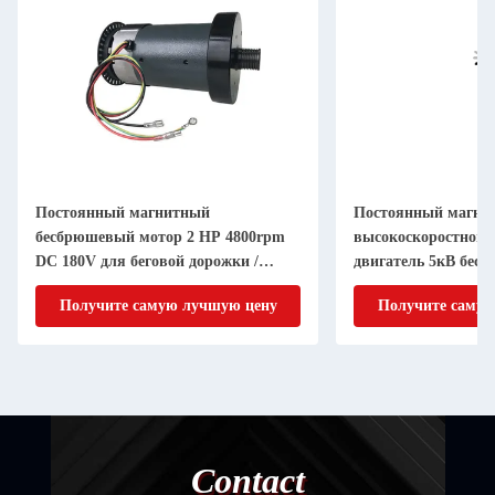
Постоянный магнитный
Постоянный магни
бесбрюшевый мотор 2 HP 4800rpm
высокоскоростной 
DC 180V для беговой дорожки /
двигатель 5кВ бес
беговой машины
двигатель для элек
Получите самую лучшую цену
Получите самую
транспорта
Contact