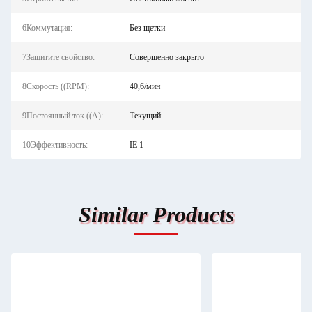
6Коммутация:
Без щетки
7Защитите свойство:
Совершенно закрыто
8Скорость ((RPM):
40,6/мин
9Постоянный ток ((А):
Текущий
10Эффективность:
IE 1
Similar Products