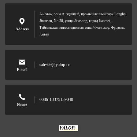
2-й этаж, зона А, здание 6, промышленный парк Longhai
Jinsusan, No 58, улица Jiaosong, город Jiaomei,
Тайваньская инвестиционная зона, Чжанчжоу, Фуцзянь,
Address
Китай
sales09@yalop.cn
E-mail
0086-13375159040
Phone