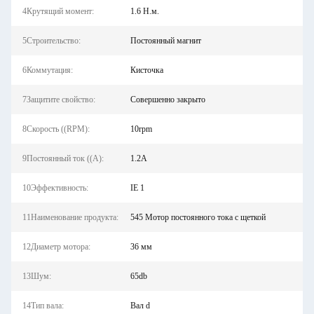
4Крутящий момент:
1.6 Н.м.
5Строительство:
Постоянный магнит
6Коммутация:
Кисточка
7Защитите свойство:
Совершенно закрыто
8Скорость ((RPM):
10rpm
9Постоянный ток ((А):
1.2А
10Эффективность:
IE 1
11Наименование продукта:
545 Мотор постоянного тока с щеткой
12Диаметр мотора:
36 мм
13Шум:
65db
14Тип вала:
Вал d