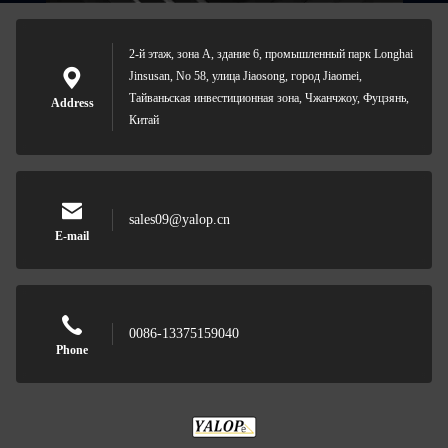
2-й этаж, зона А, здание 6, промышленный парк Longhai
Jinsusan, No 58, улица Jiaosong, город Jiaomei,
Тайваньская инвестиционная зона, Чжанчжоу, Фуцзянь,
Address
Китай
sales09@yalop.cn
E-mail
0086-13375159040
Phone