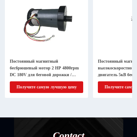
Постоянный магнитный
Постоянный магни
бесбрюшевый мотор 2 HP 4800rpm
высокоскоростной 
DC 180V для беговой дорожки /
двигатель 5кВ бес
беговой машины
двигатель для элек
Получите самую лучшую цену
Получите самую
транспорта
Contact