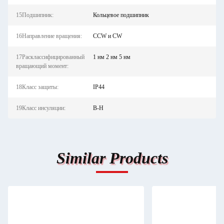
15Подшипник:
Кольцевое подшипник
16Направление вращения:
CCW и CW
17Расклассифицированный
1 нм 2 нм 5 нм
вращающий момент:
18Класс защиты:
IP44
19Класс инсуляции:
B-H
Similar Products