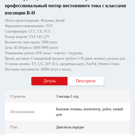
профессиональный мотор постоянного тока с классами
изоляции B-H
Место происхождения: Фуцзянь, Китай
Фирменное наименование: YLP
Сертификация: CCC, CE, FCC
Номер модели: YLP 545-12V
Количество мин заказа: 5000 штук
Цена: $5.89/pieces 5000-9999 pieces
Упаковывая детали: EPE пены + картон + поддоны;
Время доставки: Стандартный продукт требует 5-30 дней, немного дольше для индивидуальных продуктов.
Условия оплаты: T/T, L/C, D/P D/A, кредитная карта, PayPal, Western Union
Поставка способности: 30000 штук в месяц
Деталь
Description
1Гарантия:
3 месяца-1 год
Бытовая техника, вентилятор, робот, умный
2Использование:
дом
3Тип:
Двигатель передач