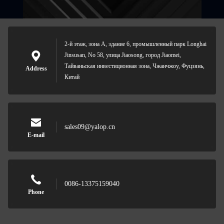
2-й этаж, зона А, здание 6, промышленный парк Longhai
Jinsusan, No 58, улица Jiaosong, город Jiaomei,
Тайваньская инвестиционная зона, Чжанчжоу, Фуцзянь,
Address
Китай
sales09@yalop.cn
E-mail
0086-13375159040
Phone