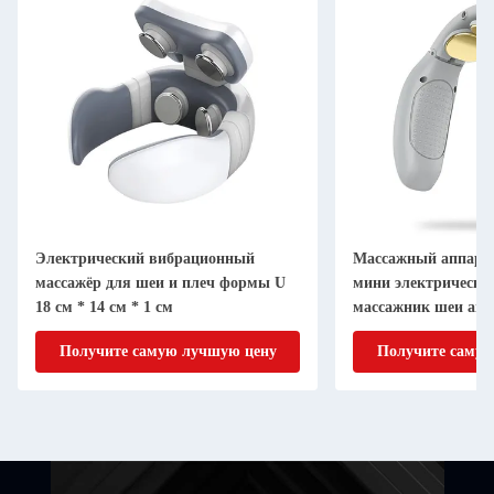
Электрический вибрационный
Массажный аппарат
массажёр для шеи и плеч формы U
мини электрически
18 см * 14 см * 1 см
массажник шеи авт
YLP-2131
Получите самую лучшую цену
Получите самую