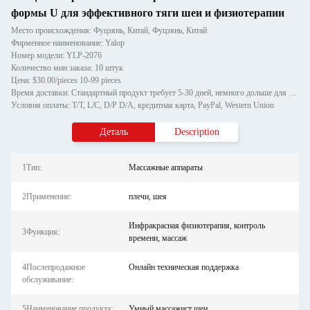
формы U для эффективного тяги шеи и физиотерапии
Место происхождения: Фуцзянь, Китай, Фуцзянь, Китай
Фирменное наименование: Yalop
Номер модели: YLP-2076
Количество мин заказа: 10 штук
Цена: $30.00/pieces 10-99 pieces
Время доставки: Стандартный продукт требует 5-30 дней, немного дольше для индивидуальных продуктов.
Условия оплаты: T/T, L/C, D/P D/A, кредитная карта, PayPal, Western Union
Деталь
Description
1Тип:
Массажные аппараты
2Применение:
плечи, шея
Инфракрасная физиотерапия, контроль
3Функция:
времени, массаж
4Послепродажное
Онлайн техническая поддержка
обслуживание:
5Наименование продукта:
Умный массажист шеи