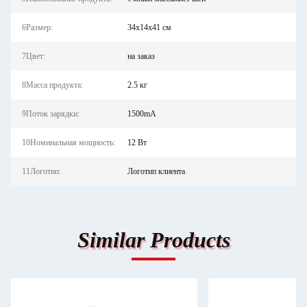
6Размер:
34х14х41 см
7Цвет:
на заказ
8Масса продукта:
2.5 кг
9Поток зарядки:
1500mA
10Номинальная мощность:
12 Вт
11Логотип:
Логотип клиента
Similar Products