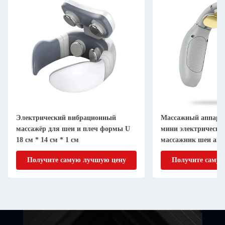
Электрический вибрационный
Массажный аппарат
массажёр для шеи и плеч формы U
мини электрически
18 см * 14 см * 1 см
массажник шеи авт
YLP-2131
Получите самую лучшую цену
Получите самую