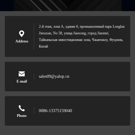
2-й этаж, зона А, здание 6, промышленный парк Longhai
Jinsusan, No 58, улица Jiaosong, город Jiaomei,
Тайваньская инвестиционная зона, Чжанчжоу, Фуцзянь,
Address
Китай
sales09@yalop.cn
E-mail
0086-13375159040
Phone