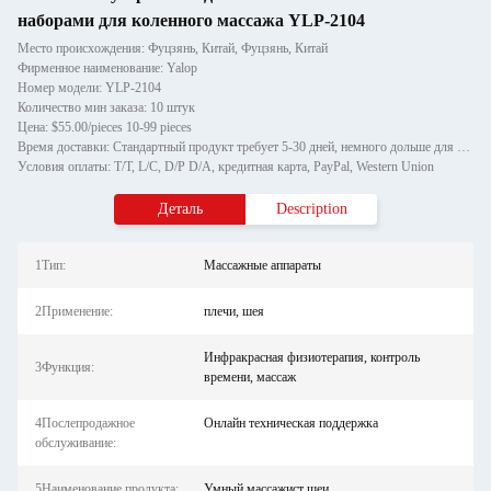
наборами для коленного массажа YLP-2104
Место происхождения: Фуцзянь, Китай, Фуцзянь, Китай
Фирменное наименование: Yalop
Номер модели: YLP-2104
Количество мин заказа: 10 штук
Цена: $55.00/pieces 10-99 pieces
Время доставки: Стандартный продукт требует 5-30 дней, немного дольше для индивидуальных продуктов.
Условия оплаты: T/T, L/C, D/P D/A, кредитная карта, PayPal, Western Union
Деталь
Description
1Тип:
Массажные аппараты
2Применение:
плечи, шея
Инфракрасная физиотерапия, контроль
3Функция:
времени, массаж
4Послепродажное
Онлайн техническая поддержка
обслуживание:
5Наименование продукта:
Умный массажист шеи