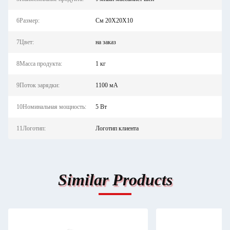
6Размер:
См 20X20X10
7Цвет:
на заказ
8Масса продукта:
1 кг
9Поток зарядки:
1100 мА
10Номинальная мощность:
5 Вт
11Логотип:
Логотип клиента
Similar Products