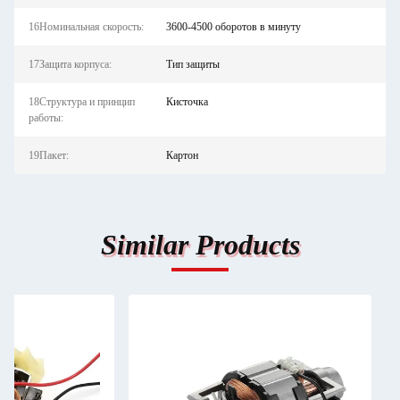
16Номинальная скорость:
3600-4500 оборотов в минуту
17Защита корпуса:
Тип защиты
18Структура и принцип
Кисточка
работы:
19Пакет:
Картон
Similar Products