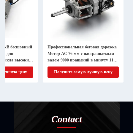
ь 5кВ бесшовный
Профессиональная беговая дорожка
ель для
Мотор AC 76 мм с настраиваемым
тоцикла высокий
валом 9000 вращений в минуту 110
80 кг.см.
В 220 В
 лучшую цену
Получите самую лучшую цену
Contact