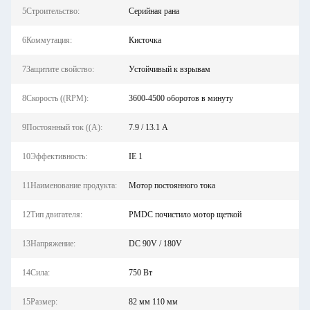
5Строительство:
Серийная рана
6Коммутация:
Кисточка
7Защитите свойство:
Устойчивый к взрывам
8Скорость ((RPM):
3600-4500 оборотов в минуту
9Постоянный ток ((А):
7.9 / 13.1 А
10Эффективность:
IE 1
11Наименование продукта:
Мотор постоянного тока
12Тип двигателя:
PMDC почистило мотор щеткой
13Напряжение:
DC 90V / 180V
14Сила:
750 Вт
15Размер:
82 мм 110 мм