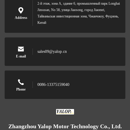
2-й этаж, зона А, здание 6, промышленный парк Longhai
Jinsusan, No 58, улица Jiaosong, город Jiaomei,
Тайваньская инвестиционная зона, Чжанчжоу, Фуцзянь,
Address
Китай
sales09@yalop.cn
E-mail
0086-13375159040
Phone
Zhangzhou Yalop Motor Technology Co., Ltd.