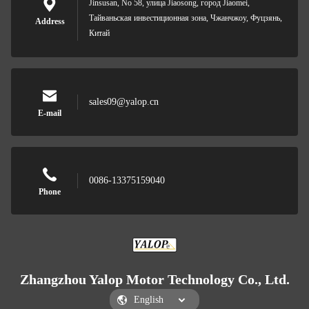
Jinsusan, No 58, улица Jiaosong, город Jiaomei,
Тайваньская инвестиционная зона, Чжанчжоу, Фуцзянь,
Address
Китай
sales09@yalop.cn
E-mail
0086-13375159040
Phone
Zhangzhou Yalop Motor Technology Co., Ltd.