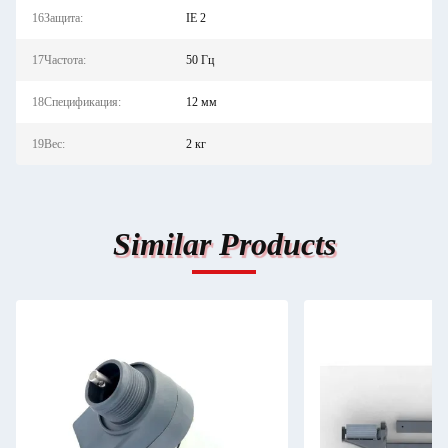
16Защита:
IE 2
17Частота:
50 Гц
18Спецификация:
12 мм
19Вес:
2 кг
Similar Products