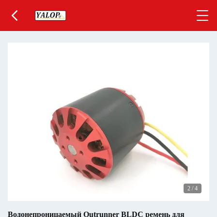
2
/
4
Водонепроницаемый Outrunner BLDC ремень для