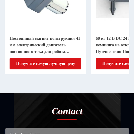
Постоянный магнит конструкция 41
60 кг 12 В DC 24 В
мм электрический двигатель
кемпинга на откры
постоянного тока для робота
Путешествия Попу
бассейна
внедорожный кемп
Получите самую лучшую цену
Получите самую
Contact