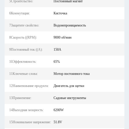
5Строительство:
Постоянный магнит
6Коммутация:
Кисточка
7Защитите свойство:
Водонепроницаемость
8Скорость ((RPM):
9000 об/мин
9Постоянный ток ((А):
150A
10Эффективность:
65%
11Ключевые слова:
Мотор постоянного тока
12Наименование продукта:
Двигатель для щетки
13Применение:
Садовые инструменты
14Выходная мощность:
6200W
15Номинальное напряжение:
51.8V