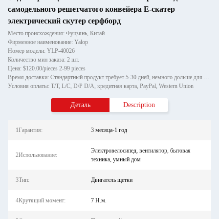
самодельного решетчатого конвейера E-скатер
электрический скутер серфборд
Место происхождения: Фуцзянь, Китай
Фирменное наименование: Yalop
Номер модели: YLP-40026
Количество мин заказа: 2 шт.
Цена: $120.00/pieces 2-99 pieces
Время доставки: Стандартный продукт требует 5-30 дней, немного дольше для индивидуальных продуктов.
Условия оплаты: T/T, L/C, D/P D/A, кредитная карта, PayPal, Western Union
Деталь
Description
1Гарантия:
3 месяца-1 год
Электровелосипед, вентилятор, бытовая
2Использование:
техника, умный дом
3Тип:
Двигатель щетки
4Крутящий момент:
7 Н.м.