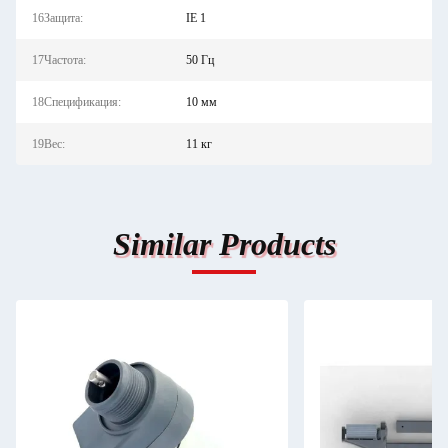
16Защита:
IE 1
17Частота:
50 Гц
18Спецификация:
10 мм
19Вес:
11 кг
Similar Products