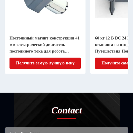
Постоянный магнит конструкция 41
60 кг 12 В DC 24 В
мм электрический двигатель
кемпинга на откры
постоянного тока для робота
Путешествия Попу
бассейна
внедорожный кемп
Получите самую лучшую цену
Получите самую
Contact