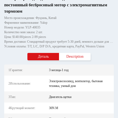
постоянный бесбросовый мотор с электромагнитным
тормозом
Место происхождения: Фуцзянь, Китай
Фирменное наименование: Yalop
Номер модели: YLP-40035
Количество мин заказа: 2 шт.
Цена: $140.00/pieces 2-99 pieces
Время доставки: Стандартный продукт требует 5-30 дней, немного дольше для индивидуальных продуктов.
Условия оплаты: T/T, L/C, D/P D/A, кредитная карта, PayPal, Western Union
Деталь
Description
1Гарантия:
3 месяца-1 год
Электровелосипед, вентилятор, бытовая
2Использование:
техника, умный дом
3Тип:
Двигатель щетки
4Крутящий момент:
30N.M