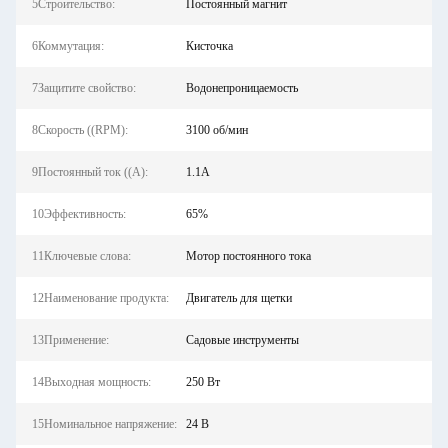
5Строительство:
Постоянный магнит
6Коммутация:
Кисточка
7Защитите свойство:
Водонепроницаемость
8Скорость ((RPM):
3100 об/мин
9Постоянный ток ((А):
1.1А
10Эффективность:
65%
11Ключевые слова:
Мотор постоянного тока
12Наименование продукта:
Двигатель для щетки
13Применение:
Садовые инструменты
14Выходная мощность:
250 Вт
15Номинальное напряжение:
24 В