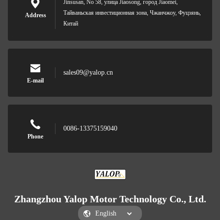
Jinsusan, No 58, улица Jiaosong, город Jiaomei,
Тайваньская инвестиционная зона, Чжанчжоу, Фуцзянь,
Address
Китай
sales09@yalop.cn
E-mail
0086-13375159040
Phone
Zhangzhou Yalop Motor Technology Co., Ltd.