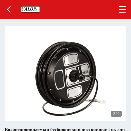
2
/
6
Водонепроницаемый бесбрюшевый постоянный ток для