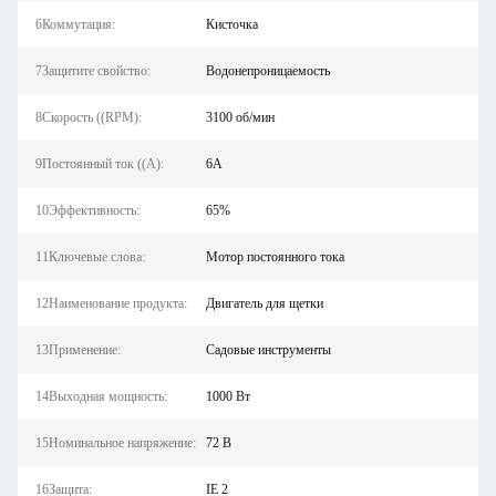
6Коммутация:
Кисточка
7Защитите свойство:
Водонепроницаемость
8Скорость ((RPM):
3100 об/мин
9Постоянный ток ((А):
6А
10Эффективность:
65%
11Ключевые слова:
Мотор постоянного тока
12Наименование продукта:
Двигатель для щетки
13Применение:
Садовые инструменты
14Выходная мощность:
1000 Вт
15Номинальное напряжение:
72 В
16Защита:
IE 2