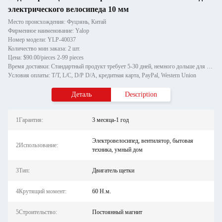
электрического велосипеда 10 мм
Место происхождения: Фуцзянь, Китай
Фирменное наименование: Yalop
Номер модели: YLP-40037
Количество мин заказа: 2 шт.
Цена: $90.00/pieces 2-99 pieces
Время доставки: Стандартный продукт требует 5-30 дней, немного дольше для индивидуальных продуктов.
Условия оплаты: T/T, L/C, D/P D/A, кредитная карта, PayPal, Western Union
Деталь
Description
1Гарантия:
3 месяца-1 год
Электровелосипед, вентилятор, бытовая
2Использование:
техника, умный дом
3Тип:
Двигатель щетки
4Крутящий момент:
60 Н.м.
5Строительство:
Постоянный магнит