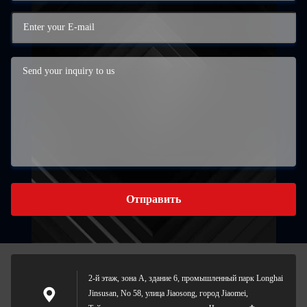
Отправить
2-й этаж, зона А, здание 6, промышленный парк Longhai
Jinsusan, No 58, улица Jiaosong, город Jiaomei,