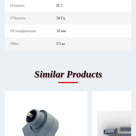
16Защита:
IE 1
17Частота:
50 Гц
18Спецификация:
10 мм
19Вес:
0.5 кг
Similar Products