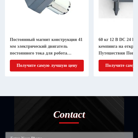
Постоянный магнит конструкция 41
60 кг 12 В DC 24 В
мм электрический двигатель
кемпинга на откры
постоянного тока для робота
Путешествия Попу
бассейна
внедорожный кемп
Получите самую лучшую цену
Получите самую
Contact