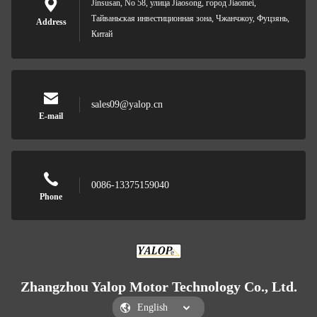
Jinsusan, No 58, улица Jiaosong, город Jiaomei,
Тайваньская инвестиционная зона, Чжанчжоу, Фуцзянь,
Address
Китай
sales09@yalop.cn
E-mail
0086-13375159040
Phone
Zhangzhou Yalop Motor Technology Co., Ltd.