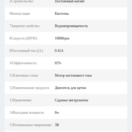
5Строительство:
Постоянный магнит
6Коммутация:
Кисточка
7Защитите свойство:
Водонепроницаемость
8Скорость ((RPM):
10000rpm
9Постоянный ток ((А):
0.41A
10Эффективность:
65%
11Ключевые слова:
Мотор постоянного тока
12Наименование продукта:
Двигатель для щетки
13Применение:
Садовые инструменты
14Выходная мощность:
8w
15Номинальное напряжение:
3В