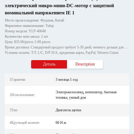
электрический микро-мини-DC-мотор с защитной
номинальной напряжением IE 1
Место происхождения: Фуцзянь, Китай
Фирменное наименование: Yalop
Номер модели: YLP-40048
Количество мин заказа: 2 шт.
Цена: $35.00/pieces 2-99 pieces
Время доставки: Стандартный продукт требует 5-30 дней, немного дольше для индивидуальных продуктов.
Условия оплаты: T/T, L/C, D/P D/A, кредитная карта, PayPal, Western Union
Деталь
Description
1Гарантия:
3 месяца-1 год
Электровелосипед, вентилятор, бытовая
2Использование:
техника, умный дом
3Тип:
Двигатель щетки
4Крутящий момент:
60 Н.м.